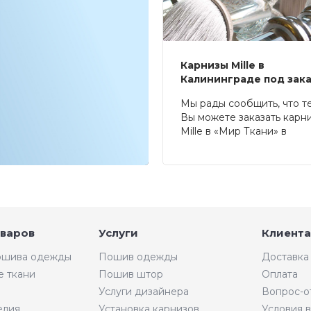
Карнизы Mille в
Калининграде под зак
Мы рады сообщить, что т
Вы можете заказать карн
Mille в «Мир Ткани» в
Калининграде.
оваров
Услуги
Клиента
пошива одежды
Пошив одежды
Доставка
е ткани
Пошив штор
Оплата
Услуги дизайнера
Вопрос-о
елия
Установка карнизов
Условия 