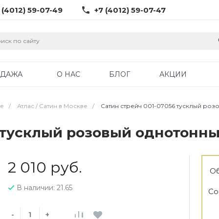
 (4012) 59-07-49
+7 (4012) 59-07-47
ОДАЖА
О НАС
БЛОГ
АКЦИИ
ве
/
Атлас / Cатин в Москве
/
Сатин стрейч 001-07056 тусклый роз
6 тусклый розовый однотонны
2 010 руб.
Об
В наличии: 21.65
Со
-
+