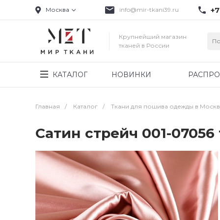
+7
Москва
info@mir-tkani39.ru
Крупнейший магазин
тканей в России
КАТАЛОГ
НОВИНКИ
РАСПР
Главная
/
Каталог
/
Ткани для пошива одежды в Моск
Сатин стрейч 001-0705