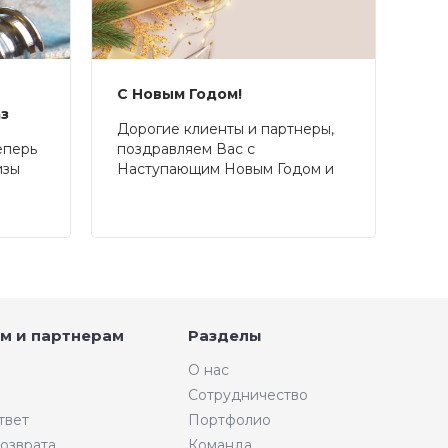
С Новым Годом!
аз
Дорогие клиенты и партнеры,
еперь
поздравляем Вас с
изы
Наступающим Новым Годом и
Рождеством!
м и партнерам
Разделы
О нас
Сотрудничество
твет
Портфолио
возврата
Команда