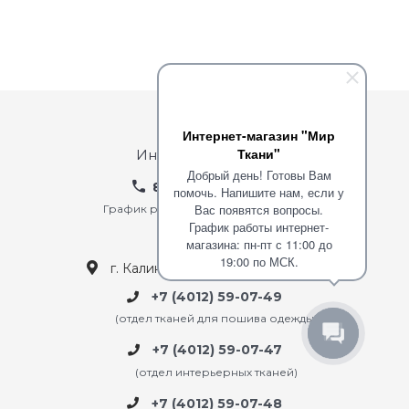
Контакты
Интернет-магазин "Мир
Ткани"
Интернет-магазин
Добрый день! Готовы Вам
8 (800) 200-38-25
помочь. Напишите нам, если у
Вас появятся вопросы.
График работы: пн-пт: с 10-00 до 18-00
График работы интернет-
сб-вскр: выходной
магазина: пн-пт с 11:00 до
19:00 по МСК.
г. Калининград ул. 9 апреля, 50А
+7 (4012) 59-07-49
(отдел тканей для пошива одежды)
+7 (4012) 59-07-47
(отдел интерьерных тканей)
+7 (4012) 59-07-48