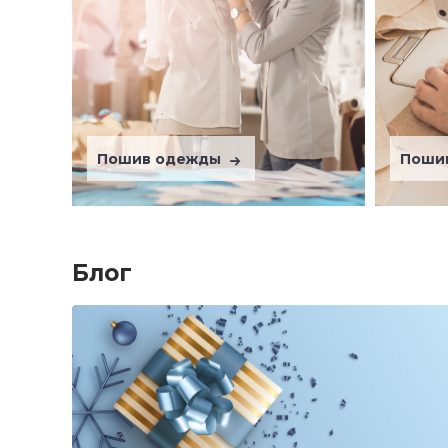
Пошив одежды
Поши
Блог