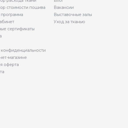
тор расхода ткани
Блог
тор стоимости пошива
Вакансии
 программа
Выставочные залы
абинет
Уход за тканью
ые сертификаты
а
 конфиденциальности
нет-магазине
я оферта
та