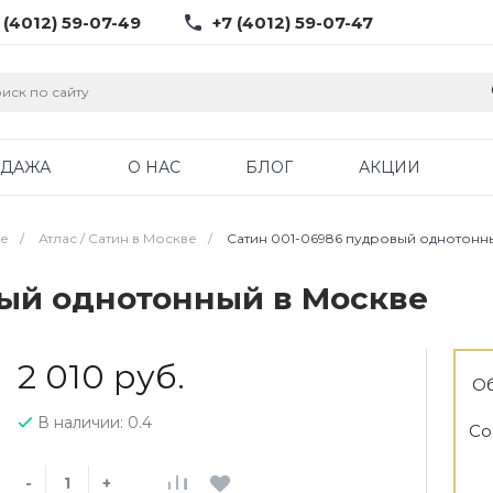
 (4012) 59-07-49
+7 (4012) 59-07-47
ОДАЖА
О НАС
БЛОГ
АКЦИИ
ве
/
Атлас / Cатин в Москве
/
Сатин 001-06986 пудровый однотонн
вый однотонный в Москве
2 010 руб.
Об
В наличии: 0.4
Со
-
+