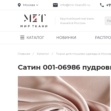
+7
Москва
info@mir-tkani39.ru
Крупнейший магазин
тканей в России
КАТАЛОГ
НОВИНКИ
РАСПР
Главная
/
Каталог
/
Ткани для пошива одежды в Моск
Сатин 001-06986 пудро