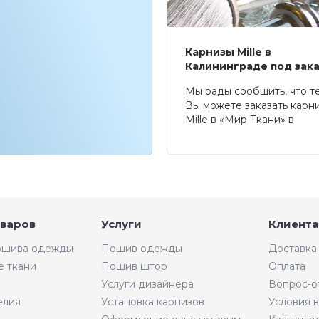
Карнизы Mille в
Калининграде под зак
Мы рады сообщить, что т
Вы можете заказать карн
Mille в «Мир Ткани» в
Калининграде.
оваров
Услуги
Клиента
пошива одежды
Пошив одежды
Доставка
е ткани
Пошив штор
Оплата
Услуги дизайнера
Вопрос-о
елия
Установка карнизов
Условия 