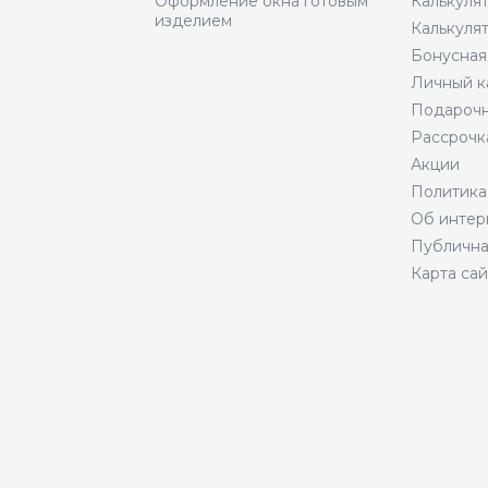
Оформление окна готовым
Калькуля
изделием
Калькуля
Бонусная
Личный к
Подарочн
Рассрочк
Акции
Политика
Об интер
Публична
Карта сай