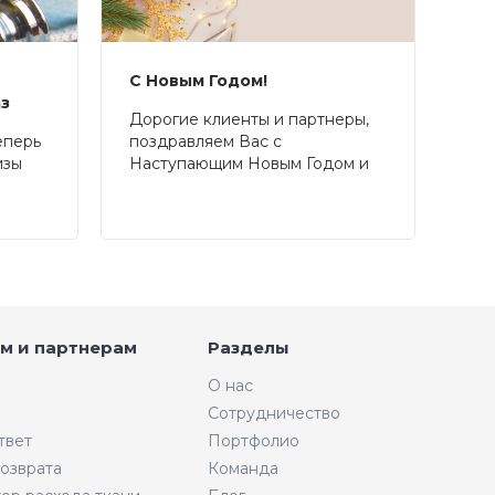
С Новым Годом!
аз
Дорогие клиенты и партнеры,
еперь
поздравляем Вас с
изы
Наступающим Новым Годом и
Рождеством!
м и партнерам
Разделы
О нас
Сотрудничество
твет
Портфолио
возврата
Команда