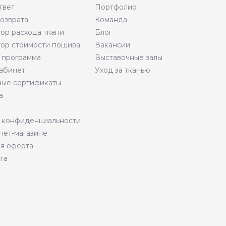
твет
Портфолио
возврата
Команда
тор расхода ткани
Блог
тор стоимости пошива
Вакансии
 программа
Выставочные залы
абинет
Уход за тканью
ые сертификаты
а
 конфиденциальности
нет-магазине
я оферта
та