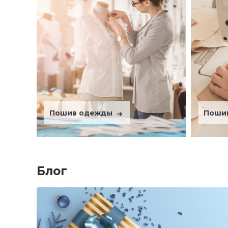
Пошив одежды
Поши
Блог