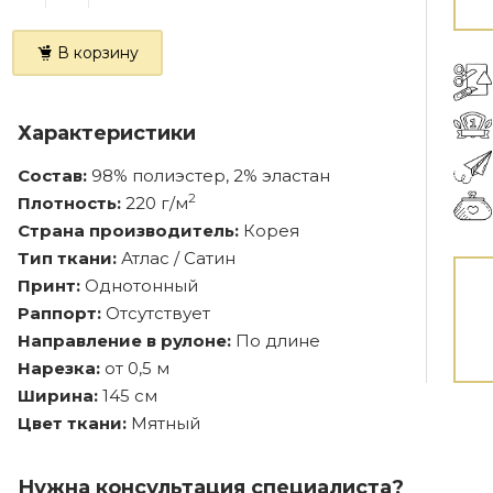
В корзину
Характеристики
Состав:
98% полиэстер, 2% эластан
2
Плотность:
220 г/м
Страна производитель:
Корея
Тип ткани:
Атлас / Сатин
Принт:
Однотонный
Раппорт:
Отсутствует
Направление в рулоне:
По длине
Нарезка:
от 0,5 м
Ширина:
145 см
Цвет ткани:
Мятный
Нужна консультация специалиста?