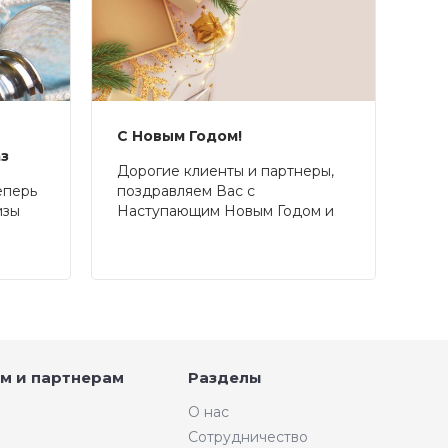
С Новым Годом!
аз
Дорогие клиенты и партнеры,
еперь
поздравляем Вас с
изы
Наступающим Новым Годом и
Рождеством!
м и партнерам
Разделы
О нас
Сотрудничество