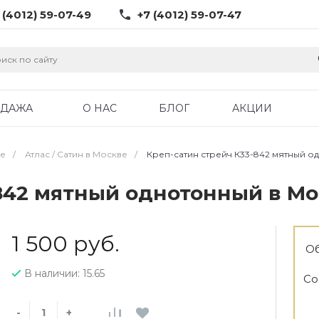
 (4012) 59-07-49
+7 (4012) 59-07-47
ОДАЖА
О НАС
БЛОГ
АКЦИИ
ве
/
Атлас / Cатин в Москве
/
Креп-сатин стрейч К33-842 мятный о
-842 мятный однотонный в М
1 500 руб.
Об
В наличии: 15.65
Со
-
+