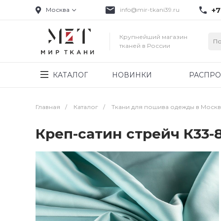
+7
Москва
info@mir-tkani39.ru
Крупнейший магазин
тканей в России
КАТАЛОГ
НОВИНКИ
РАСПР
Главная
/
Каталог
/
Ткани для пошива одежды в Моск
Креп-сатин стрейч К33