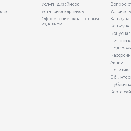
Услуги дизайнера
Вопрос-о
елия
Установка карнизов
Условия 
Оформление окна готовым
Калькуля
изделием
Калькуля
Бонусная
Личный к
Подарочн
Рассрочк
Акции
Политика
Об интер
Публична
Карта сай