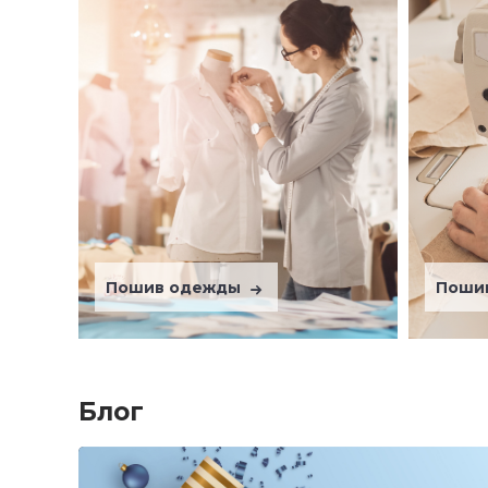
Пошив одежды
Поши
Блог