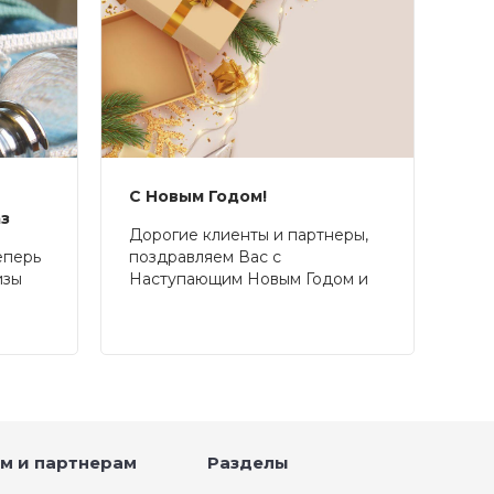
С Новым Годом!
аз
Дорогие клиенты и партнеры,
еперь
поздравляем Вас с
изы
Наступающим Новым Годом и
Рождеством!
м и партнерам
Разделы