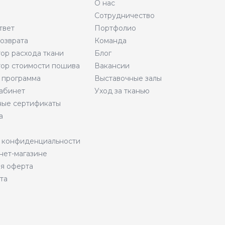
О нас
Сотрудничество
твет
Портфолио
возврата
Команда
тор расхода ткани
Блог
тор стоимости пошива
Вакансии
 программа
Выставочные залы
абинет
Уход за тканью
ые сертификаты
а
 конфиденциальности
нет-магазине
я оферта
та