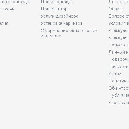
пошива одежды
Пошив одежды
Доставка
е ткани
Пошив штор
Оплата
Услуги дизайнера
Вопрос-о
елия
Установка карнизов
Условия 
Оформление окна готовым
Калькуля
изделием
Калькуля
Бонусная
Личный к
Подарочн
Рассрочк
Акции
Политика
Об интер
Публична
Карта сай