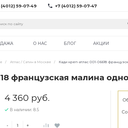
 (4012) 59-07-49
+7 (4012) 59-07-47
ОДАЖА
О НАС
БЛОГ
АКЦИИ
ве
/
Атлас / Cатин в Москве
/
Кади креп-атлас 001-06618 французс
618 французская малина одн
4 360 руб.
Об
В наличии: 8.5
Со
-
+