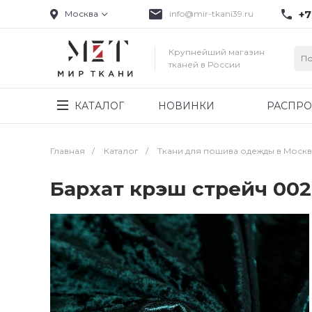
+7
Москва
info@mir-tkani39.ru
Крупнейший магазин
тканей в России
КАТАЛОГ
НОВИНКИ
РАСПР
Главная
/
Каталог
/
Ткани для пошива одежды в Моск
Бархат крэш стрейч 002-