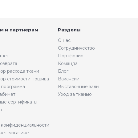
м и партнерам
Разделы
О нас
Сотрудничество
твет
Портфолио
возврата
Команда
тор расхода ткани
Блог
тор стоимости пошива
Вакансии
 программа
Выставочные залы
абинет
Уход за тканью
ые сертификаты
а
 конфиденциальности
нет-магазине