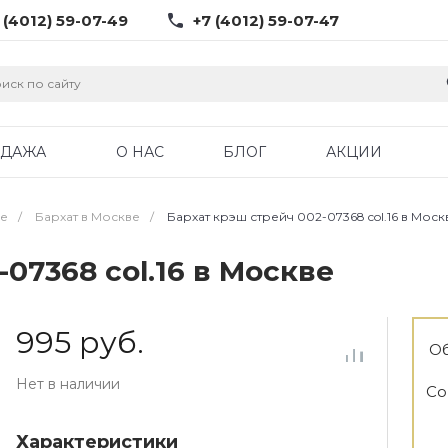
 (4012) 59-07-49
+7 (4012) 59-07-47
ОДАЖА
О НАС
БЛОГ
АКЦИИ
ве
/
Бархат в Москве
/
Бархат крэш стрейч 002-07368 col.16 в Моск
07368 col.16 в Москве
995 руб.
Об
Нет в наличии
Со
Характеристики