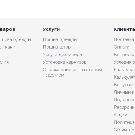
оваров
Услуги
Клиента
пошива одежды
Пошив одежды
Доставка
е ткани
Пошив штор
Оплата
Услуги дизайнера
Вопрос-о
елия
Установка карнизов
Условия 
Оформление окна готовым
Калькуля
изделием
Калькуля
Бонусная
Личный к
Подарочн
Рассрочк
Акции
Политика
Об интер