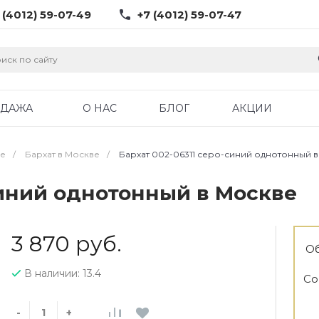
 (4012) 59-07-49
+7 (4012) 59-07-47
ОДАЖА
О НАС
БЛОГ
АКЦИИ
ве
/
Бархат в Москве
/
Бархат 002-06311 серо-синий однотонный 
синий однотонный в Москве
3 870 руб.
Об
В наличии: 13.4
Со
-
+