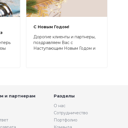
С Новым Годом!
аз
Дорогие клиенты и партнеры,
еперь
поздравляем Вас с
изы
Наступающим Новым Годом и
Рождеством!
м и партнерам
Разделы
О нас
Сотрудничество
твет
Портфолио
возврата
Команда