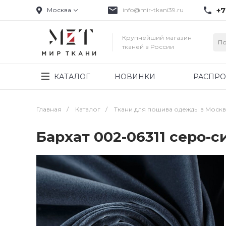
+7
Москва
info@mir-tkani39.ru
Крупнейший магазин
тканей в России
КАТАЛОГ
НОВИНКИ
РАСПР
Главная
/
Каталог
/
Ткани для пошива одежды в Моск
Бархат 002-06311 серо-