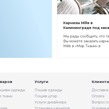
Карнизы Mille в
Калининграде под зак
Мы рады сообщить, что т
Вы можете заказать карн
Mille в «Мир Ткани» в
Калининграде.
оваров
Услуги
Клиента
пошива одежды
Пошив одежды
Доставка
е ткани
Пошив штор
Оплата
Услуги дизайнера
Вопрос-о
елия
Установка карнизов
Условия 