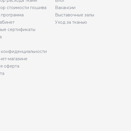
тор расхода ткани
Блог
тор стоимости пошива
Вакансии
 программа
Выставочные залы
абинет
Уход за тканью
ые сертификаты
а
 конфиденциальности
нет-магазине
я оферта
та