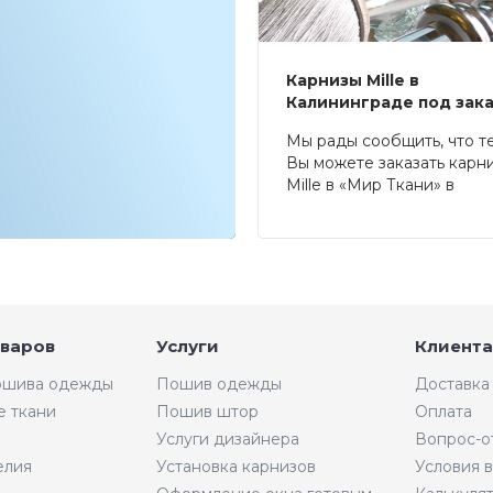
Карнизы Mille в
Калининграде под зак
Мы рады сообщить, что т
Вы можете заказать карн
Mille в «Мир Ткани» в
Калининграде.
оваров
Услуги
Клиента
пошива одежды
Пошив одежды
Доставка
е ткани
Пошив штор
Оплата
Услуги дизайнера
Вопрос-о
елия
Установка карнизов
Условия 