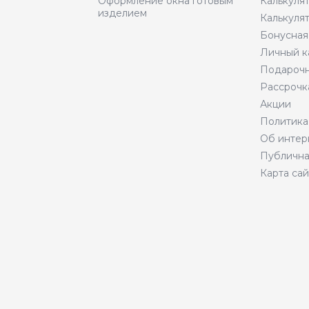
Оформление окна готовым
Калькуля
изделием
Калькуля
Бонусная
Личный к
Подарочн
Рассрочк
Акции
Политика
Об интер
Публична
Карта сай