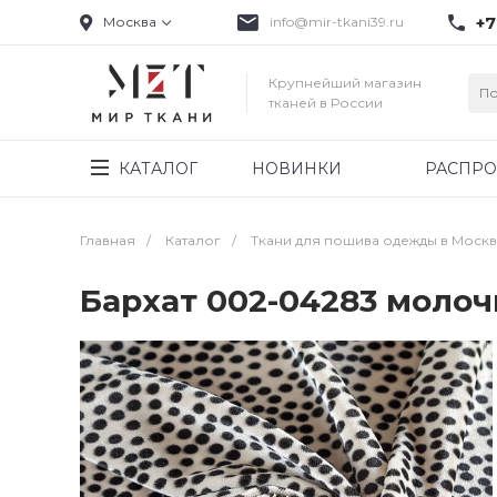
+7
Москва
info@mir-tkani39.ru
Крупнейший магазин
тканей в России
КАТАЛОГ
НОВИНКИ
РАСПР
Главная
/
Каталог
/
Ткани для пошива одежды в Моск
Бархат 002-04283 моло