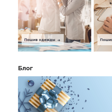
Пошив одежды
Поши
Блог